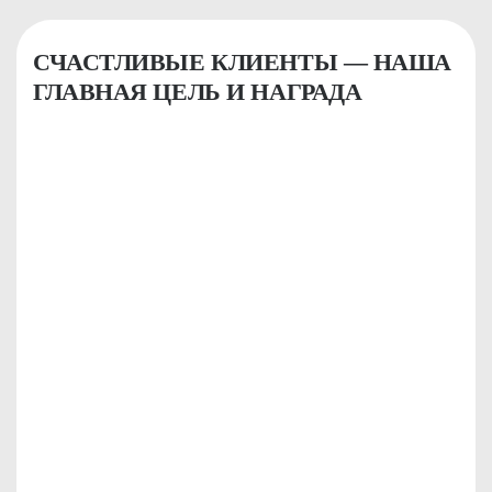
СЧАСТЛИВЫЕ КЛИЕНТЫ — НАША
ГЛАВНАЯ ЦЕЛЬ И НАГРАДА
КРИСТИНА
Я являюсь клиентом
BODY SILK уже целых 3
года...
Смотреть видеоотзыв