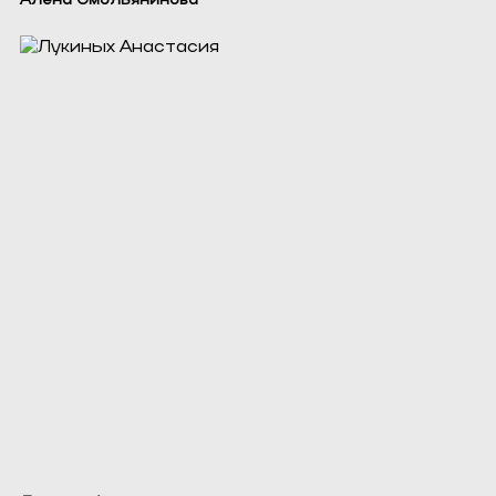
Алёна Смольянинова