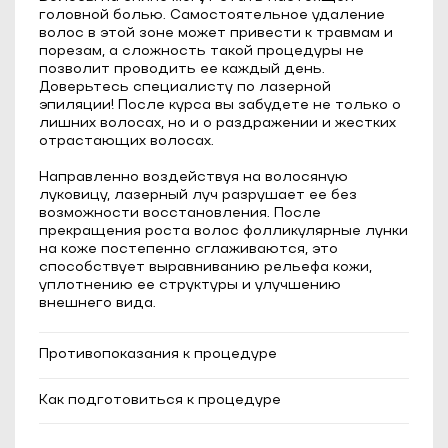
головной болью. Самостоятельное удаление
волос в этой зоне может привести к травмам и
порезам, а сложность такой процедуры не
позволит проводить ее каждый день.
Доверьтесь специалисту по лазерной
эпиляции! После курса вы забудете не только о
лишних волосах, но и о раздражении и жестких
отрастающих волосах.
Направленно воздействуя на волосяную
луковицу, лазерный луч разрушает ее без
возможности восстановления. После
прекращения роста волос фолликулярные лунки
на коже постепенно сглаживаются, это
способствует выравниванию рельефа кожи,
уплотнению ее структуры и улучшению
внешнего вида.
Противопоказания к процедуре
Эпилепсия;
Как подготовиться к процедуре
Сахарный диабет в стадии
декомпенсации;
Длина волос должна быть до 1 мм;