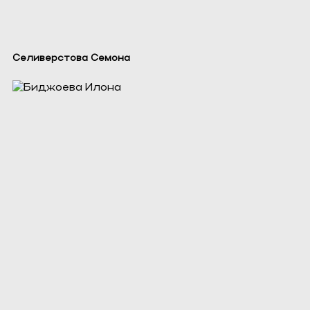
Селиверстова Семона