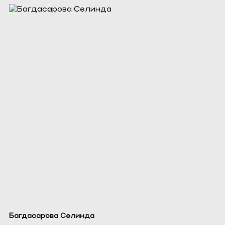
Багдасарова Селинда