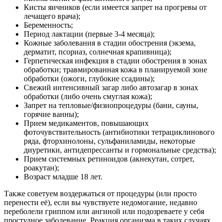
Кисты яичников (если имеется запрет на прогревы от
лечащего врача);
Беременность;
Период лактации (первые 3-4 месяца);
Кожные заболевания в стадии обострения (экзема,
дерматит, псориаз, солнечная крапивница);
Герпетическая инфекция в стадии обострения в зонах
обработки; травмированная кожа в планируемой зоне
обработки (ожоги, глубокие ссадины);
Свежий интенсивный загар либо автозагар в зонах
обработки (либо очень смуглая кожа);
Запрет на тепловые/физиопроцедуры (бани, сауны,
горячие ванны);
Прием медикаментов, повышающих
фоточувствительность (антибиотики тетрациклинового
ряда, фторхинолоны, сульфаниламиды, некоторые
диуретики, антидепрессанты и гормональные средства);
Прием системных ретиноидов (акнекутан, сотрет,
роакутан);
Возраст младше 18 лет.
Также советуем воздержаться от процедуры (или просто
перенести её), если вы чувствуете недомогание, недавно
переболели гриппом или ангиной или подозреваете у себя
простудное заболевание. Реакция организма в таких случаях