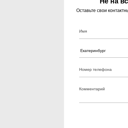
Не на в
);
Оставьте свои контакт
ния (экзема, дерматит, псориаз, солнечная крапивница);
стрения в зонах обработки; травмированная кожа в планир
агар в зонах обработки (либо очень смуглая кожа);
(бани, сауны, горячие ванны);
точувствительность (антибиотики тетрациклинового ряда
и гормональные средства);
ан, сотрет, роакутан)
ры (или просто перенести её), если вы чувствуете недомо
дное заболевание. Реакция организма в таких случаях може
и и родинки в зоне обработки (волосы непосредственно на
ваются пластырем или закрашиваются карандашом).