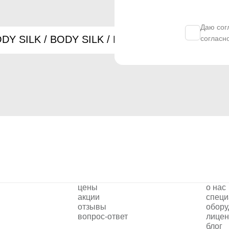
Даю сог
согласн
цены
о нас
акции
специ
отзывы
обору
вопрос-ответ
лицен
блог