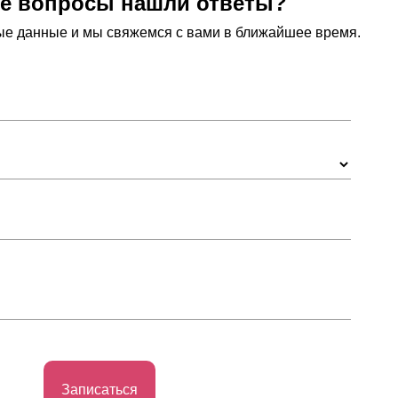
се вопросы нашли ответы?
ные данные и мы свяжемся с вами в ближайшее время.
уемой зоне обработки (ожоги, глубокие
, фторхинолоны, сульфаниламиды,
гание, недавно переболели гриппом или
т быть непредсказуемой, он воспримет
 пигментированных участках не