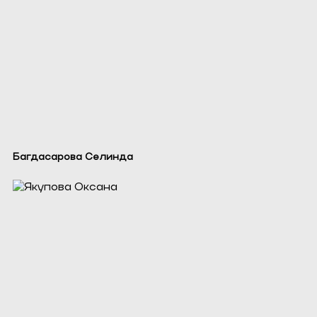
Багдасарова Селинда