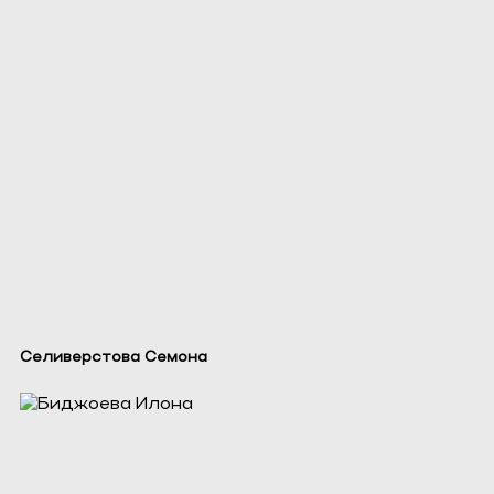
Селиверстова Семона