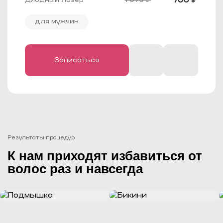
760 ₽
1 090 ₽
случаях может быть непредсказуемой, он
воспримет такое воздействие как очередной
для мужчин
стресс.
Условное противопоказание — татуировки и
родинки в зоне обработки (волосы
непосредственно на пигментированных
участках не обрабатываются, тату и родинки
заклеиваются пластырем или
закрашиваются карандашом).
Записаться
Результаты процедур
К нам приходят избавиться от
волос раз и навсегда