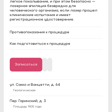
легкое покалывание, и при этом безопасно —
лазерная эпиляция безвредна для
человеческого организма, если лазер прошел
клинические испытания и имеет
регистрационное удостоверение.
Противопоказания к процедуре
Эпилепсия;
Как подготовиться к процедуре
Сахарный диабет в стадии
декомпенсации;
Длина волос должна быть до 1 мм;
Онкологические заболевания;
За 2-3 недели до процедуры следует
Тяжелые системные и аутоиммунные
отказаться от любого загара и исключить
заболевания;
методы удаления волос, кроме бритвы или
Миома матки в фазе активного роста;
крема для депиляции.
Записаться
Кисты яичников (если имеется запрет на
прогревы от лечащего врача);
ул. Сакко и Ванцетти, д. 64
Беременность;
Геологическая
Период лактации (первые 3-4 месяца);
Кожные заболевания в стадии обострения
Пер. Гаринский, д. 3
(экзема, дерматит, псориаз, солнечная
Площадь 1905 года
крапивница);