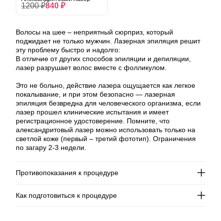
1200 ₽
840 ₽
Волосы на шее – неприятный сюрприз, который
поджидает не только мужчин. Лазерная эпиляция решит
эту проблему быстро и надолго:
В отличие от других способов эпиляции и депиляции,
лазер разрушает волос вместе с фолликулом.
⠀
Это не больно, действие лазера ощущается как легкое
покалывание, и при этом безопасно — лазерная
эпиляция безвредна для человеческого организма, если
лазер прошел клинические испытания и имеет
регистрационное удостоверение. Помните, что
александритовый лазер можно использовать только на
светлой коже (первый – третий фототип). Ограничения
по загару 2-3 недели.
Противопоказания к процедуре
Как подготовиться к процедуре
Эпилепсия;
Сахарный диабет в стадии декомпенсации;