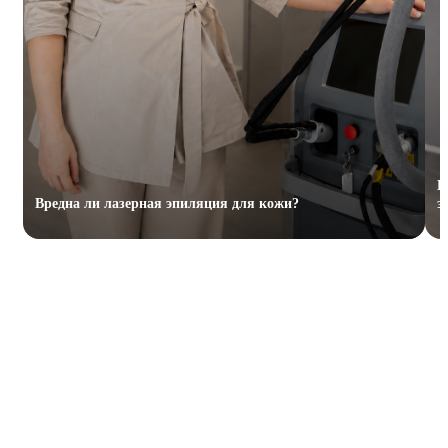
К
Вредна ли лазерная эпиляция для кожи?
э
ЧТО ТАКОЕ ЛАЗЕРНАЯ
ЭПИЛЯЦИЯ ПЕРЕДНЕЙ ЗОНЫ