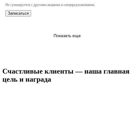
Не суммируется с другими акциями и спецпредложениями.
Записаться
Показать еще
Счастливые клиенты — наша главная
цель и награда
КРИСТИНА
Я являюсь клиентом BODY SILK уже