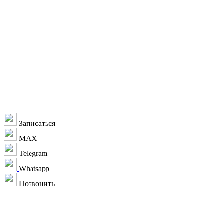
Даю согласие на
обработку
персональных данных
согласно
политике
конфиденциальности
Записаться
MAX
Telegram
Whatsapp
Позвонить
+7 912 207-00-03