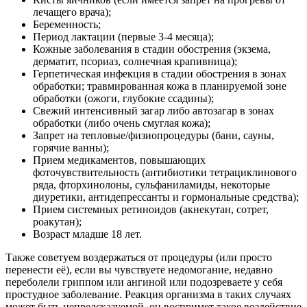
лечащего врача);
Беременность;
Период лактации (первые 3-4 месяца);
Кожные заболевания в стадии обострения (экзема,
дерматит, псориаз, солнечная крапивница);
Герпетическая инфекция в стадии обострения в зонах
обработки; травмированная кожа в планируемой зоне
обработки (ожоги, глубокие ссадины);
Свежий интенсивный загар либо автозагар в зонах
обработки (либо очень смуглая кожа);
Запрет на тепловые/физиопроцедуры (бани, сауны,
горячие ванны);
Прием медикаментов, повышающих
фоточувствительность (антибиотики тетрациклинового
ряда, фторхинолоны, сульфаниламиды, некоторые
диуретики, антидепрессанты и гормональные средства);
Прием системных ретиноидов (акнекутан, сотрет,
роакутан);
Возраст младше 18 лет.
Также советуем воздержаться от процедуры (или просто
перенести её), если вы чувствуете недомогание, недавно
переболели гриппом или ангиной или подозреваете у себя
простудное заболевание. Реакция организма в таких случаях
может быть непредсказуемой, он воспримет такое воздействие